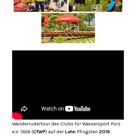
Wanderrudertour des Clubs für Wassersport Porz
e.V. 1926 (
CfWP
) auf der
Lahn
Pfingsten
2019
.