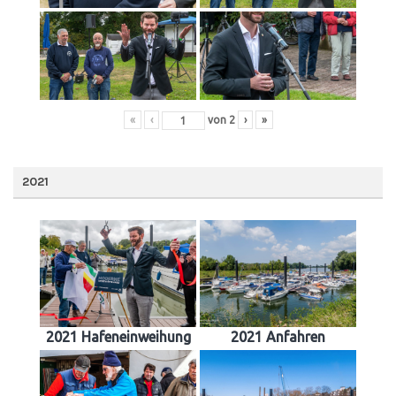
«
‹
von
2
›
»
2021
2021 Hafeneinweihung
2021 Anfahren