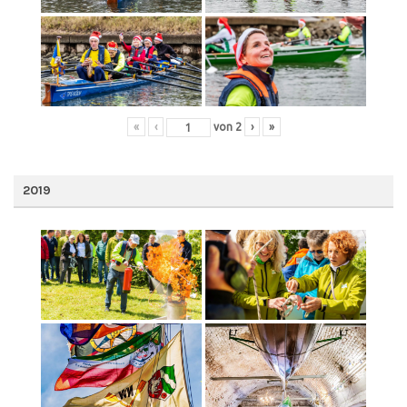
«
‹
von
2
›
»
2019