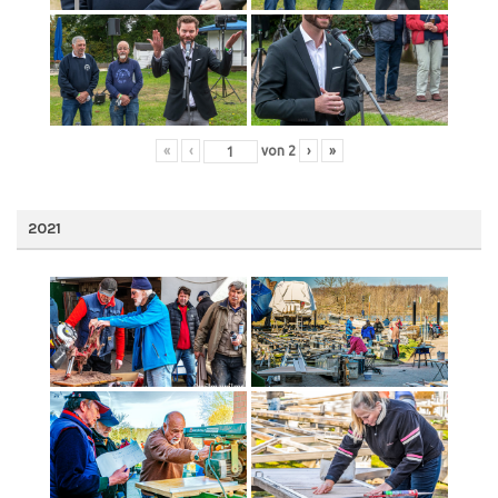
«
‹
von
2
›
»
2021