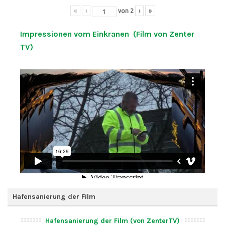
«
‹
von
2
›
»
Impressionen vom Einkranen (Film von Zenter
TV)
Hafensanierung der Film
Hafensanierung der Film (von ZenterTV)