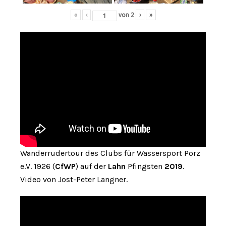
«
‹
von
2
›
»
Wanderrudertour des Clubs für Wassersport Porz
e.V. 1926 (
CfWP
) auf der
Lahn
Pfingsten
2019
.
Video von Jost-Peter Langner.