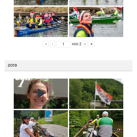
«
‹
von
2
›
»
2019