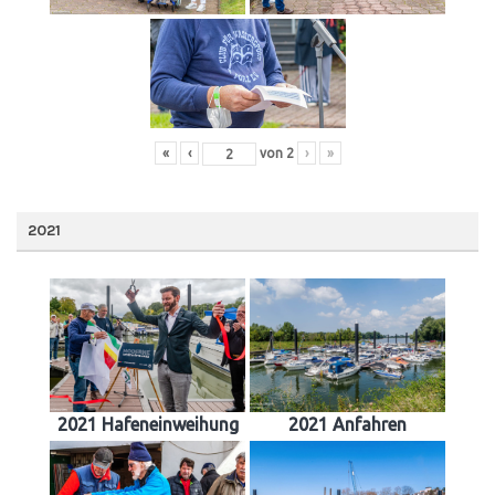
«
‹
von
2
›
»
2021
2021 Hafeneinweihung
2021 Anfahren