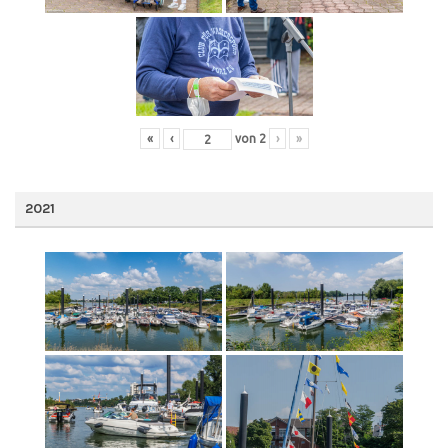
«
‹
von
2
›
»
2021