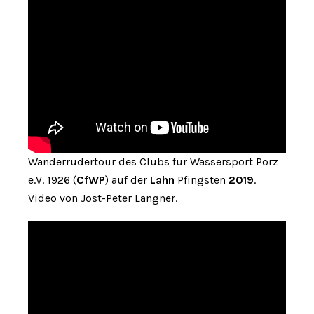
Wanderrudertour des Clubs für Wassersport Porz
e.V. 1926 (
CfWP
) auf der
Lahn
Pfingsten
2019
.
Video von Jost-Peter Langner.