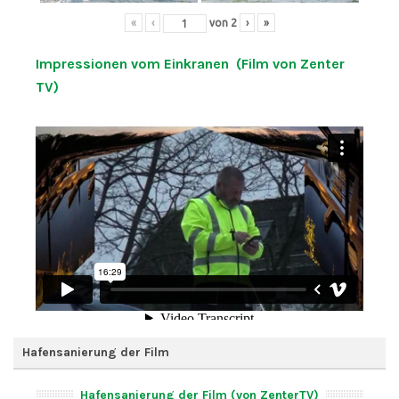
«
‹
von
2
›
»
Impressionen vom Einkranen (Film von Zenter
TV)
Hafensanierung der Film
Hafensanierung der Film (von ZenterTV)