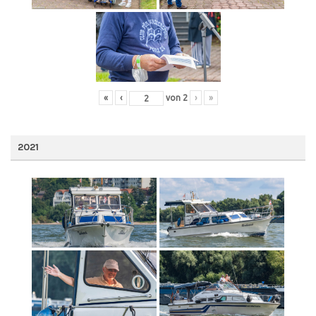
«
‹
von
2
›
»
2021