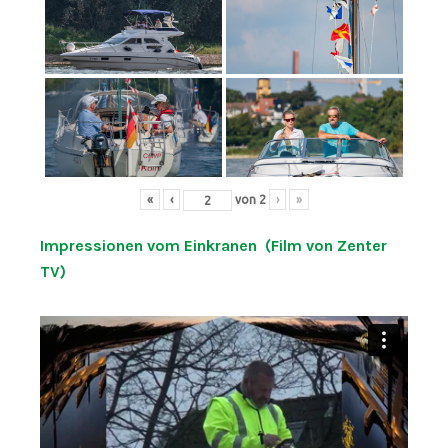
«
‹
von
2
›
»
Impressionen vom Einkranen (Film von Zenter
TV)