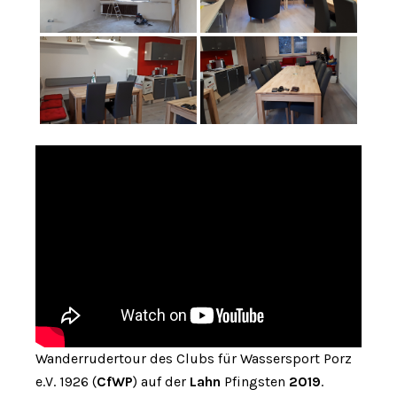
Wanderrudertour des Clubs für Wassersport Porz
e.V. 1926 (
CfWP
) auf der
Lahn
Pfingsten
2019
.