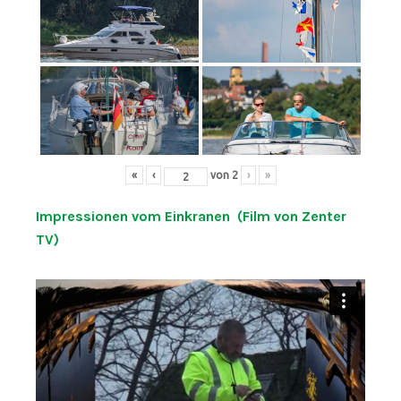
«
‹
von
2
›
»
Impressionen vom Einkranen (Film von Zenter
TV)