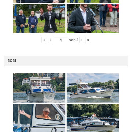
«
‹
von
2
›
»
2021