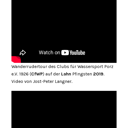
Wanderrudertour des Clubs für Wassersport Porz
e.V. 1926 (
CfWP
) auf der
Lahn
Pfingsten
2019
.
Video von Jost-Peter Langner.