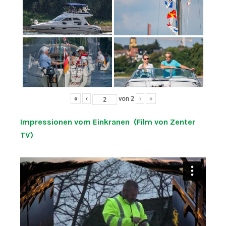
«
‹
von
2
›
»
Impressionen vom Einkranen (Film von Zenter
TV)