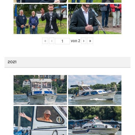
«
‹
von
2
›
»
2021