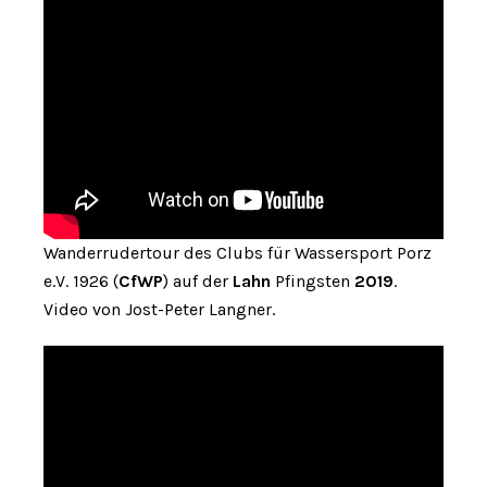
Wanderrudertour des Clubs für Wassersport Porz
e.V. 1926 (
CfWP
) auf der
Lahn
Pfingsten
2019
.
Video von Jost-Peter Langner.