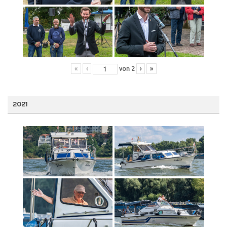
«
‹
von
2
›
»
2021