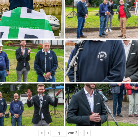
«
‹
von
2
›
»