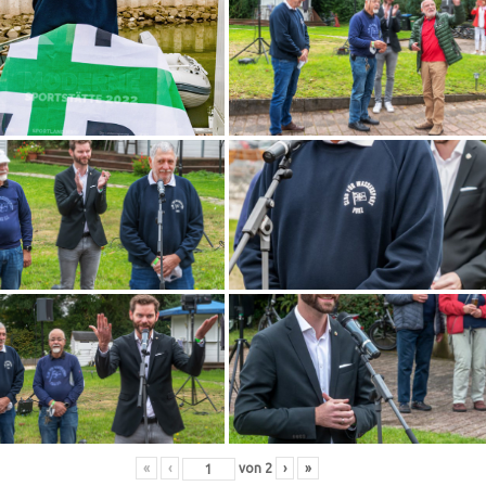
«
‹
von
2
›
»