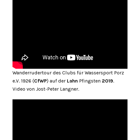
Wanderrudertour des Clubs für Wassersport Porz
e.V. 1926 (
CfWP
) auf der
Lahn
Pfingsten
2019
.
Video von Jost-Peter Langner.