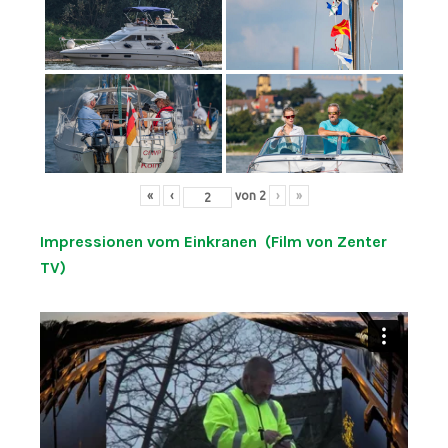
«
‹
von
2
›
»
Impressionen vom Einkranen (Film von Zenter
TV)