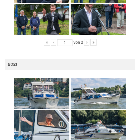
«
‹
von
2
›
»
2021