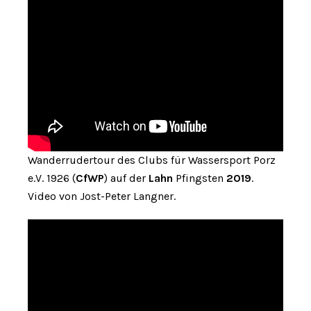
Wanderrudertour des Clubs für Wassersport Porz
e.V. 1926 (
CfWP
) auf der
Lahn
Pfingsten
2019
.
Video von Jost-Peter Langner.