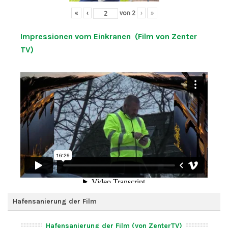
«
‹
von
2
›
»
Impressionen vom Einkranen (Film von Zenter
TV)
Hafensanierung der Film
Hafensanierung der Film (von ZenterTV)