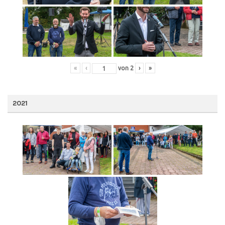
«
‹
von
2
›
»
2021