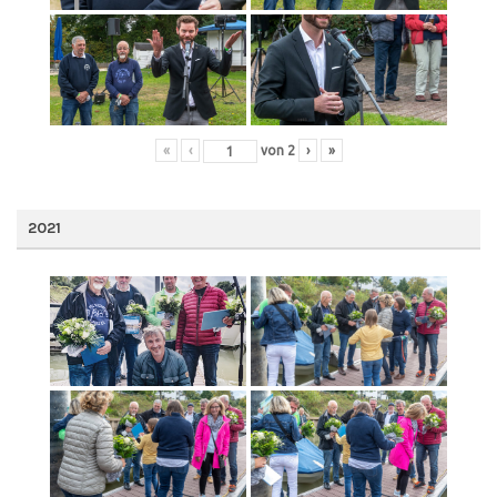
«
‹
von
2
›
»
2021