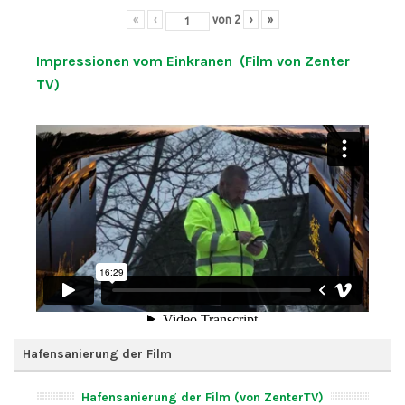
«
‹
von
2
›
»
Impressionen vom Einkranen (Film von Zenter
TV)
Hafensanierung der Film
Hafensanierung der Film (von ZenterTV)