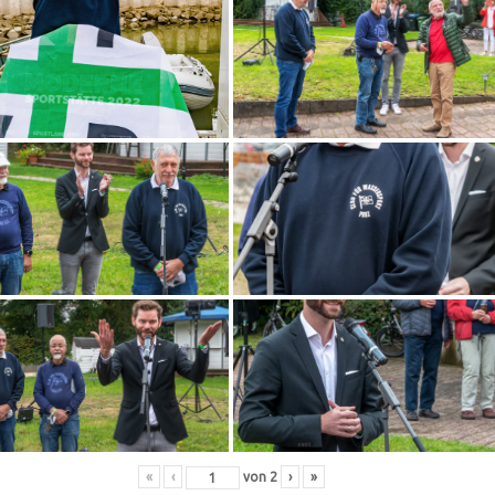
«
‹
von
2
›
»