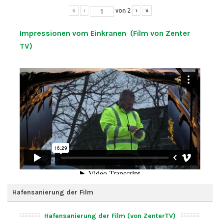
«
‹
von
2
›
»
Impressionen vom Einkranen (Film von Zenter
TV)
Hafensanierung der Film
Hafensanierung der Film (von ZenterTV)