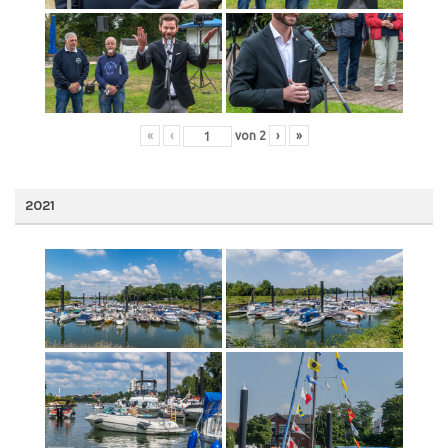
«
‹
von
2
›
»
2021