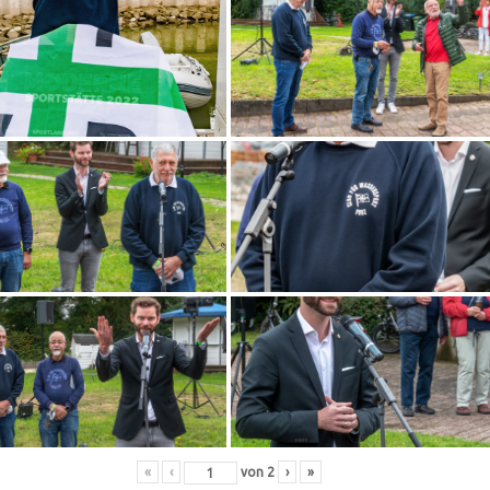
«
‹
von
2
›
»