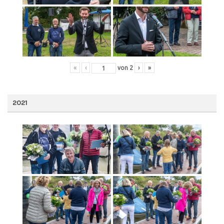
«
‹
von
2
›
»
2021