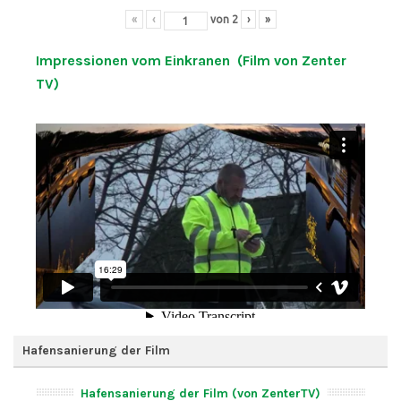
«
‹
von
2
›
»
Impressionen vom Einkranen (Film von Zenter
TV)
Hafensanierung der Film
Hafensanierung der Film (von ZenterTV)