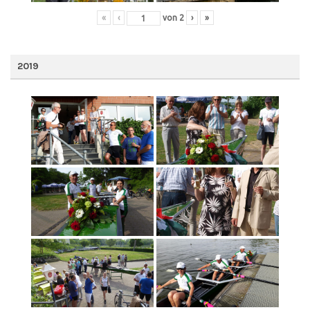
«
‹
von
2
›
»
2019