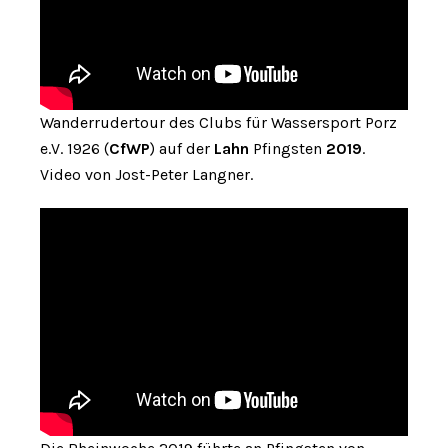
Wanderrudertour des Clubs für Wassersport Porz
e.V. 1926 (
CfWP
) auf der
Lahn
Pfingsten
2019
.
Video von Jost-Peter Langner.