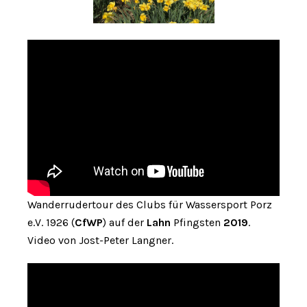
Wanderrudertour des Clubs für Wassersport Porz
e.V. 1926 (
CfWP
) auf der
Lahn
Pfingsten
2019
.
Video von Jost-Peter Langner.