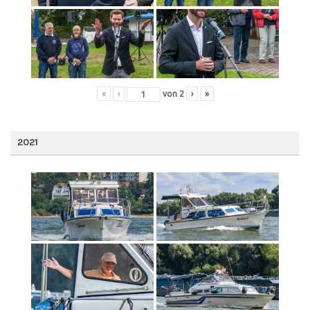
«
‹
von
2
›
»
2021