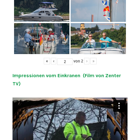
«
‹
von
2
›
»
Impressionen vom Einkranen (Film von Zenter
TV)