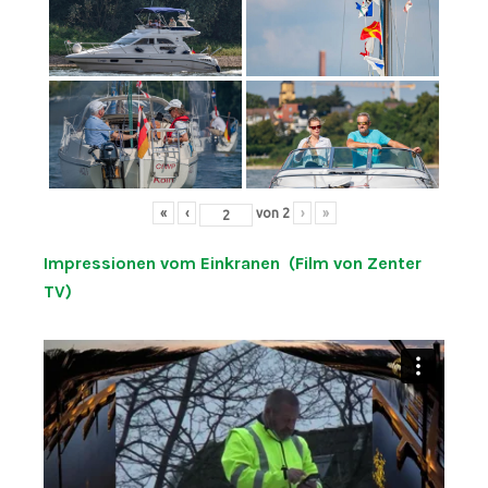
«
‹
von
2
›
»
Impressionen vom Einkranen (Film von Zenter
TV)