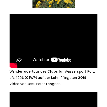
Wanderrudertour des Clubs für Wassersport Porz
e.V. 1926 (
CfWP
) auf der
Lahn
Pfingsten
2019
.
Video von Jost-Peter Langner.