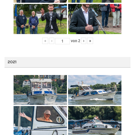
«
‹
von
2
›
»
2021