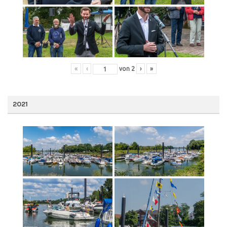
«
‹
von
2
›
»
2021