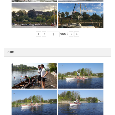
«
‹
von
2
›
»
2019