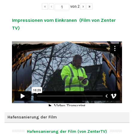
«
‹
von
2
›
»
Impressionen vom Einkranen (Film von Zenter
TV)
Hafensanierung der Film
Hafensanierung der Film (von ZenterTV)