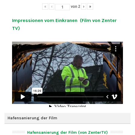
«
‹
von
2
›
»
Impressionen vom Einkranen (Film von Zenter
TV)
Hafensanierung der Film
Hafensanierung der Film (von ZenterTV)