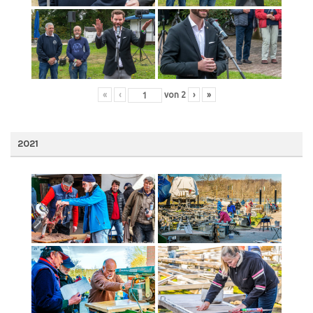
«
‹
von
2
›
»
2021