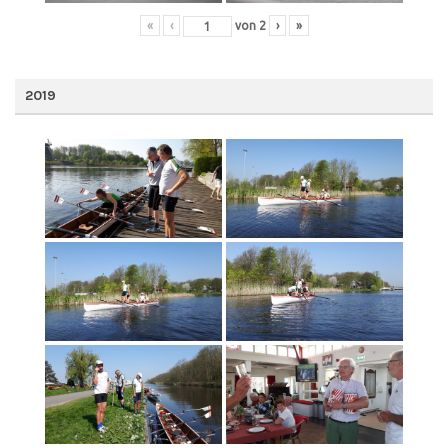
«
‹
von
2
›
»
2019