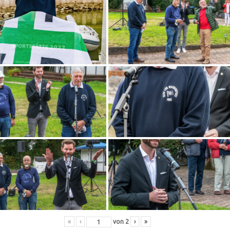
«
‹
von
2
›
»