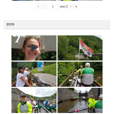
«
‹
von
2
›
»
2019