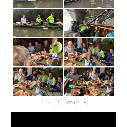
«
‹
von
2
›
»