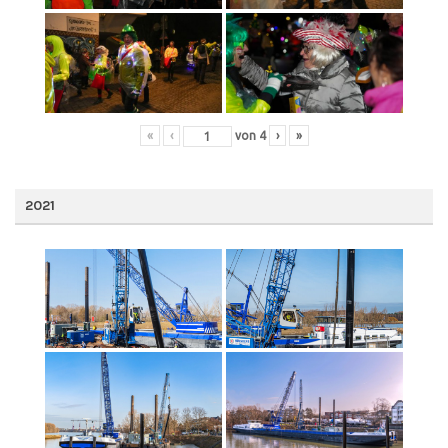
«
‹
von
4
›
»
2021