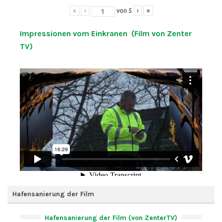
«
‹
von
5
›
»
Impressionen vom Einkranen (Film von Zenter
TV)
Hafensanierung der Film
Hafensanierung der Film (von ZenterTV)