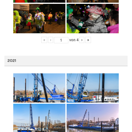
«
‹
von
4
›
»
2021