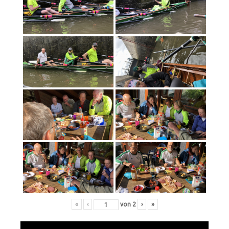
«
‹
von
2
›
»