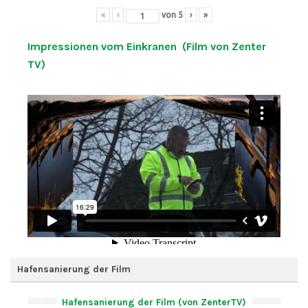
«
‹
von
5
›
»
Impressionen vom Einkranen (Film von Zenter
TV)
Hafensanierung der Film
Hafensanierung der Film (von ZenterTV)