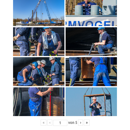
«
‹
von
5
›
»