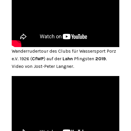
Wanderrudertour des Clubs für Wassersport Porz
e.V. 1926 (
CfWP
) auf der
Lahn
Pfingsten
2019
.
Video von Jost-Peter Langner.