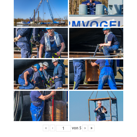
«
‹
von
5
›
»