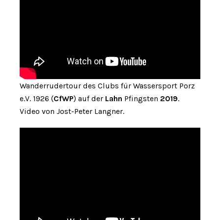
Wanderrudertour des Clubs für Wassersport Porz
e.V. 1926 (
CfWP
) auf der
Lahn
Pfingsten
2019
.
Video von Jost-Peter Langner.