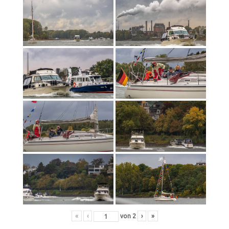
«
‹
von
2
›
»