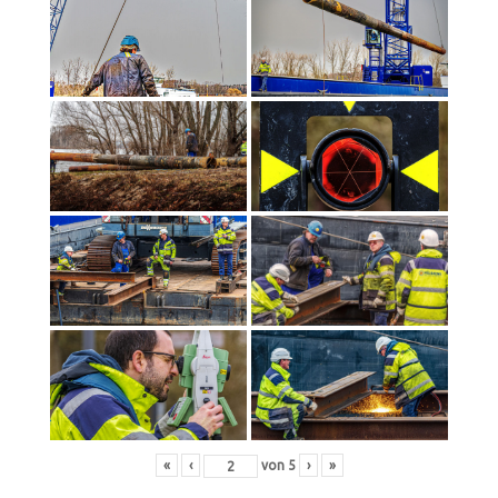
«
‹
von
5
›
»