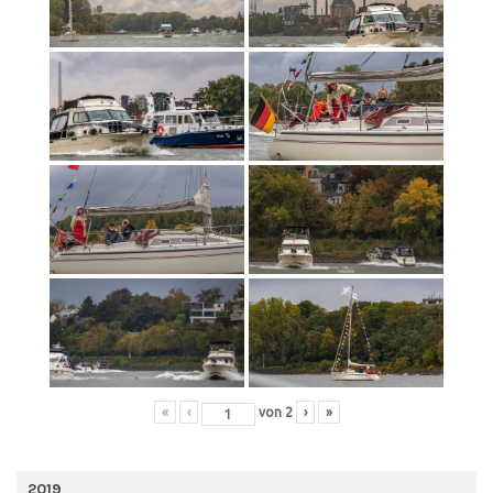
«
‹
von
2
›
»
2019