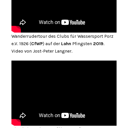
Wanderrudertour des Clubs für Wassersport Porz
e.V. 1926 (
CfWP
) auf der
Lahn
Pfingsten
2019
.
Video von Jost-Peter Langner.