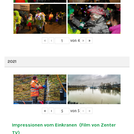
«
‹
von
4
›
»
2021
«
‹
von
5
›
»
Impressionen vom Einkranen (Film von Zenter
TV)