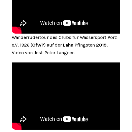
Wanderrudertour des Clubs für Wassersport Porz
e.V. 1926 (
CfWP
) auf der
Lahn
Pfingsten
2019
.
Video von Jost-Peter Langner.