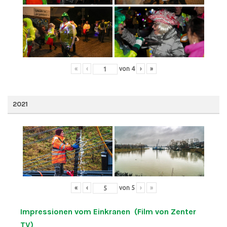
«
‹
von
4
›
»
2021
«
‹
von
5
›
»
Impressionen vom Einkranen (Film von Zenter
TV)