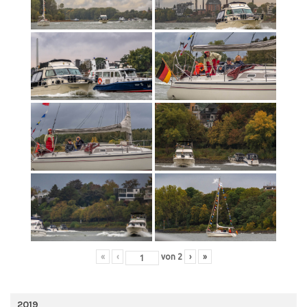
«
‹
von
2
›
»
2019