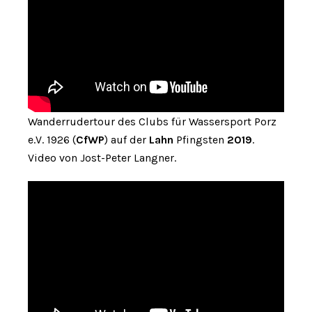
Wanderrudertour des Clubs für Wassersport Porz
e.V. 1926 (
CfWP
) auf der
Lahn
Pfingsten
2019
.
Video von Jost-Peter Langner.