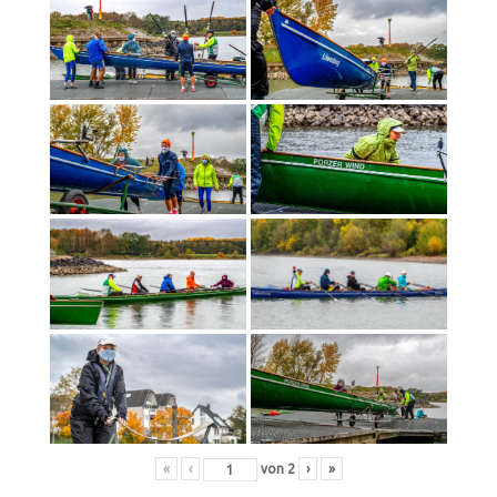
«
‹
von
2
›
»