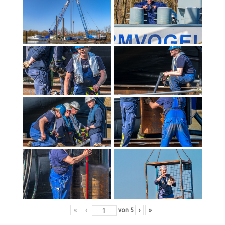
«
‹
von
5
›
»