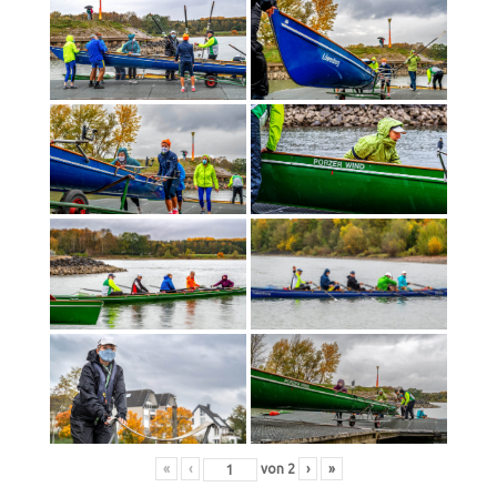
«
‹
von
2
›
»