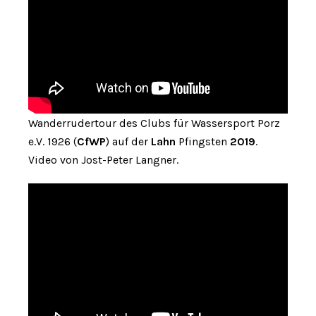
Wanderrudertour des Clubs für Wassersport Porz
e.V. 1926 (
CfWP
) auf der
Lahn
Pfingsten
2019
.
Video von Jost-Peter Langner.