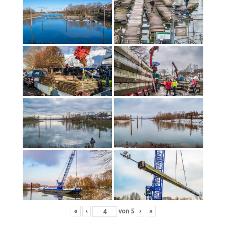
«
‹
von
5
›
»