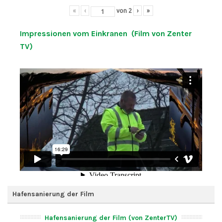
«
‹
von
2
›
»
Impressionen vom Einkranen (Film von Zenter
TV)
Hafensanierung der Film
Hafensanierung der Film (von ZenterTV)