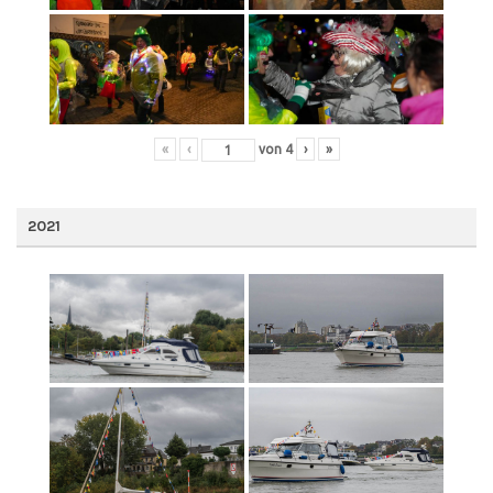
«
‹
von
4
›
»
2021