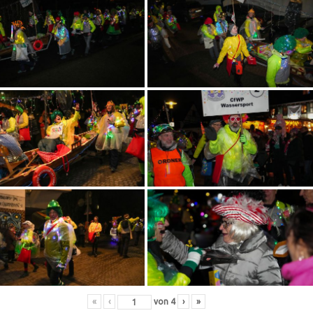
«
‹
von
4
›
»