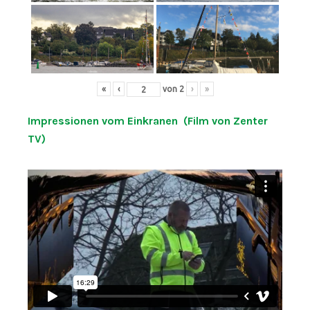
«
‹
von
2
›
»
Impressionen vom Einkranen (Film von Zenter
TV)