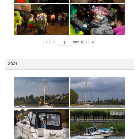
«
‹
von
4
›
»
2021