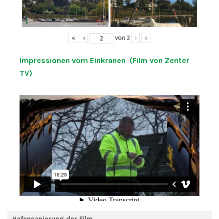
«
‹
von
2
›
»
Impressionen vom Einkranen (Film von Zenter
TV)
Hafensanierung der Film