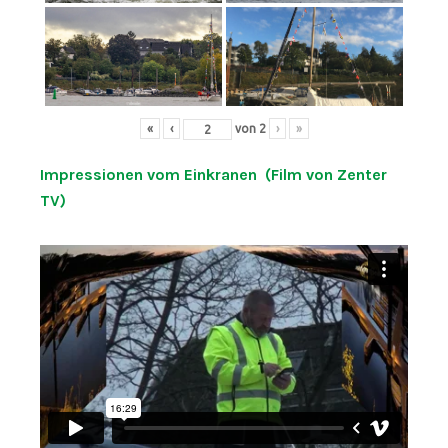
«
‹
von
2
›
»
Impressionen vom Einkranen (Film von Zenter
TV)