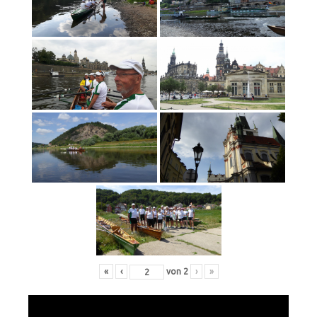
«
‹
von
2
›
»