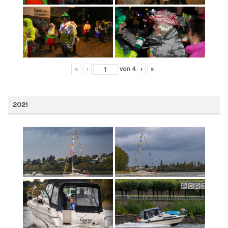
«
‹
von
4
›
»
2021