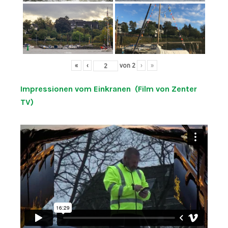
«
‹
von
2
›
»
Impressionen vom Einkranen (Film von Zenter
TV)