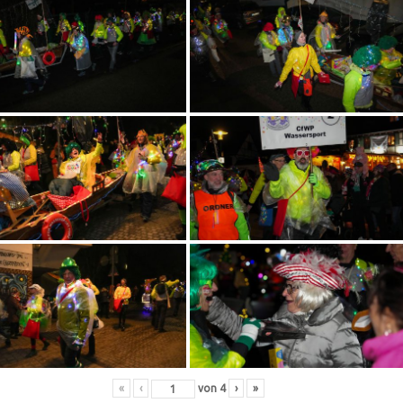
«
‹
von
4
›
»