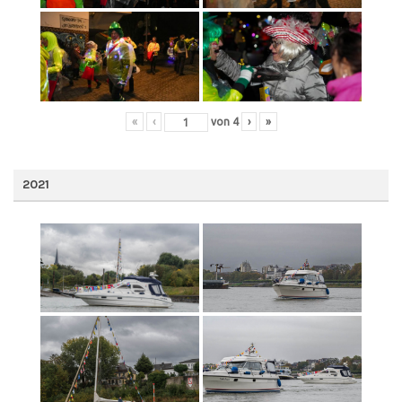
«
‹
von
4
›
»
2021