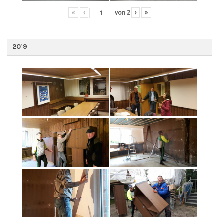
«
‹
von
2
›
»
2019