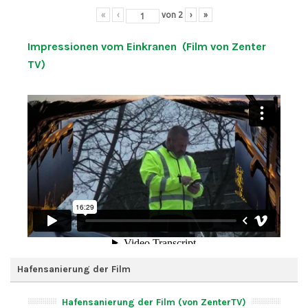
«
‹
von
2
›
»
Impressionen vom Einkranen (Film von Zenter
TV)
Hafensanierung der Film
Hafensanierung der Film (von ZenterTV)