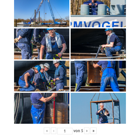
«
‹
von
5
›
»