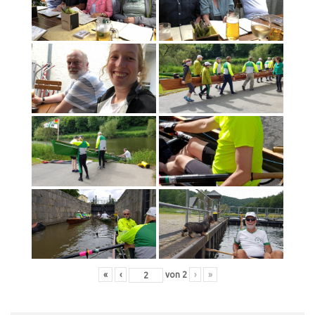
«
‹
von
2
›
»