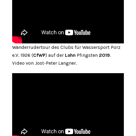
Wanderrudertour des Clubs für Wassersport Porz
e.V. 1926 (
CfWP
) auf der
Lahn
Pfingsten
2019
.
Video von Jost-Peter Langner.