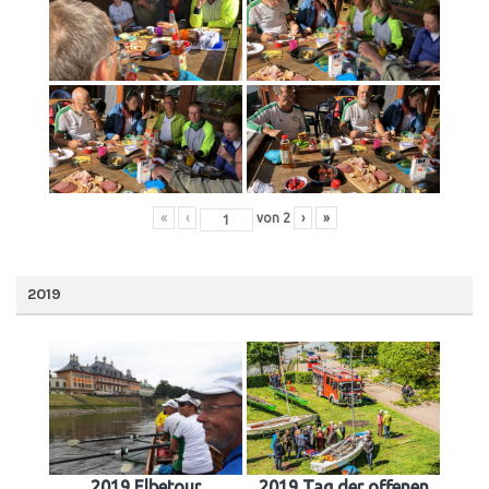
«
‹
von
2
›
»
2019
2019 Elbetour
2019 Tag der offenen