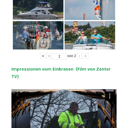
«
‹
von
2
›
»
Impressionen vom Einkranen (Film von Zenter
TV)