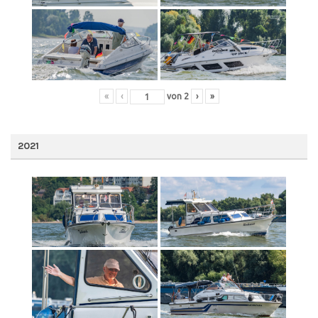
«
‹
von
2
›
»
2021