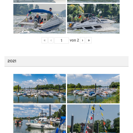
«
‹
von
2
›
»
2021