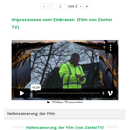
«
‹
von
2
›
»
Impressionen vom Einkranen (Film von Zenter
TV)
Hafensanierung der Film
Hafensanierung der Film (von ZenterTV)