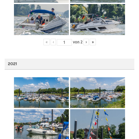
«
‹
von
2
›
»
2021