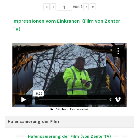
«
‹
von
2
›
»
Impressionen vom Einkranen (Film von Zenter
TV)
Hafensanierung der Film
Hafensanierung der Film (von ZenterTV)