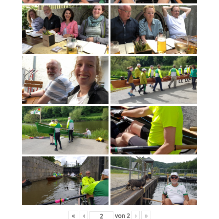
«
‹
von
2
›
»