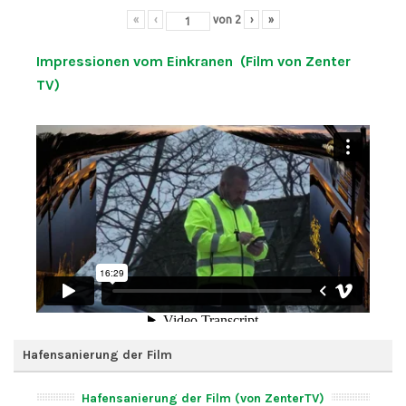
«
‹
von
2
›
»
Impressionen vom Einkranen (Film von Zenter
TV)
Hafensanierung der Film
Hafensanierung der Film (von ZenterTV)