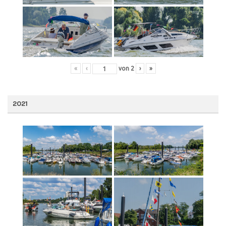
«
‹
von
2
›
»
2021