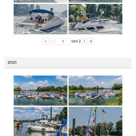
«
‹
von
2
›
»
2021