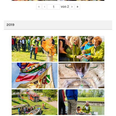
«
‹
von
2
›
»
2019