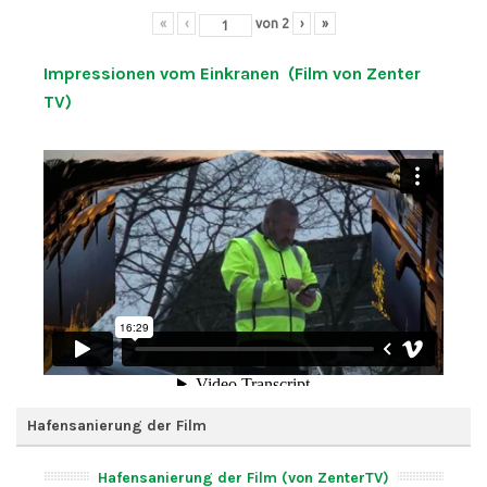
«
‹
von
2
›
»
Impressionen vom Einkranen (Film von Zenter
TV)
Hafensanierung der Film
Hafensanierung der Film (von ZenterTV)