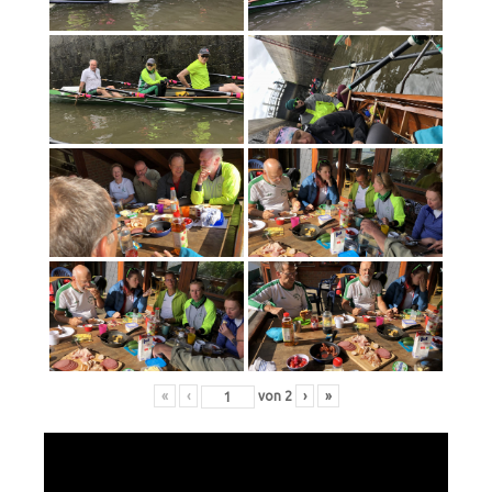
«
‹
von
2
›
»