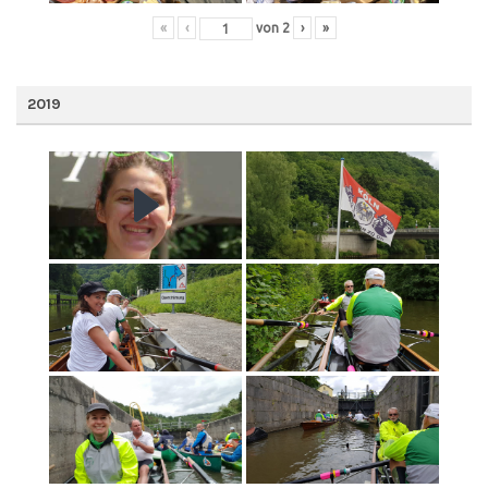
«
‹
von
2
›
»
2019