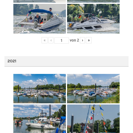
«
‹
von
2
›
»
2021