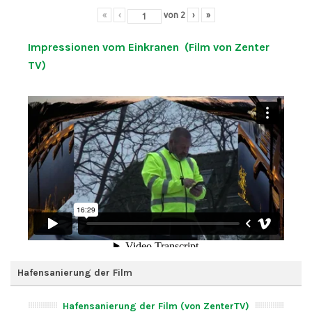
«
‹
von
2
›
»
Impressionen vom Einkranen (Film von Zenter
TV)
Hafensanierung der Film
Hafensanierung der Film (von ZenterTV)