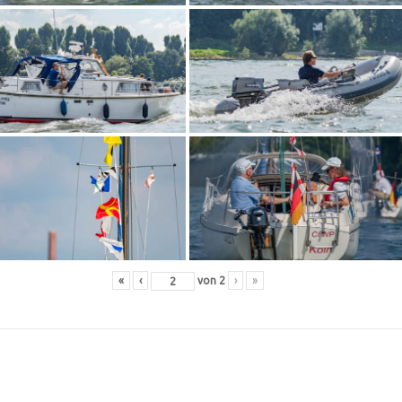
«
‹
von
2
›
»