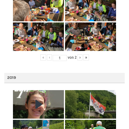
«
‹
von
2
›
»
2019