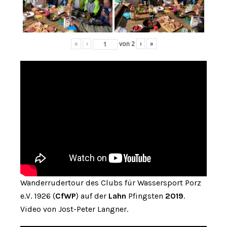
«
‹
von
2
›
»
Wanderrudertour des Clubs für Wassersport Porz
e.V. 1926 (
CfWP
) auf der
Lahn
Pfingsten
2019
.
Video von Jost-Peter Langner.