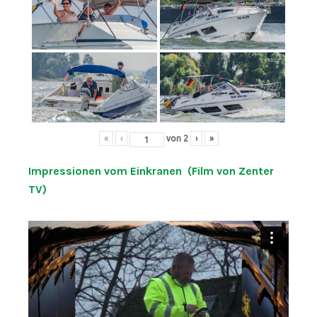
«
‹
von
2
›
»
Impressionen vom Einkranen (Film von Zenter
TV)