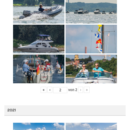
«
‹
von
2
›
»
2021