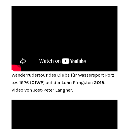
Wanderrudertour des Clubs für Wassersport Porz
e.V. 1926 (
CfWP
) auf der
Lahn
Pfingsten
2019
.
Video von Jost-Peter Langner.