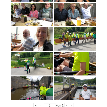
«
‹
von
2
›
»