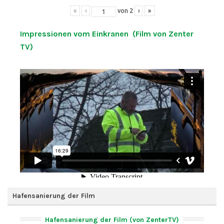
«
‹
von
2
›
»
Impressionen vom Einkranen (Film von Zenter
TV)
Hafensanierung der Film
Hafensanierung der Film (von ZenterTV)