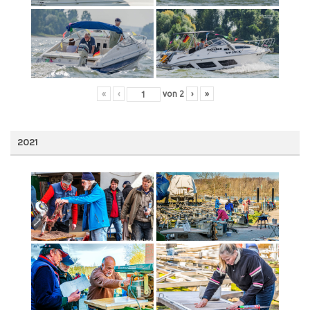
«
‹
von
2
›
»
2021