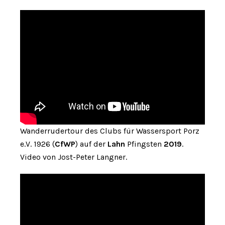
Wanderrudertour des Clubs für Wassersport Porz
e.V. 1926 (
CfWP
) auf der
Lahn
Pfingsten
2019
.
Video von Jost-Peter Langner.