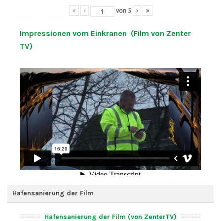
«
‹
von
5
›
»
Impressionen vom Einkranen (Film von Zenter
TV)
Hafensanierung der Film
Hafensanierung der Film (von ZenterTV)