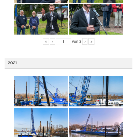
«
‹
von
2
›
»
2021