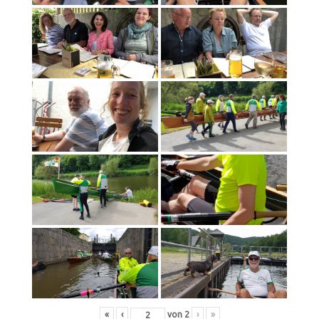
«
‹
von
2
›
»